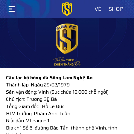
VÉ
SHOP
Câu lạc bộ bóng đá Sông Lam Nghệ An
Thành lập: Ngày 28/02/1979
Sân vận động: Vinh (Sức chứa 18.000 chỗ ngồi)
Chủ tịch: Trương Sỹ Bá
Tổng Giám đốc: Hồ Lê Đức
HLV trưởng: Phạm Anh Tuấn
Giải đấu: V.League 1
Địa chỉ: Số 6, đường Đào Tấn, thành phố Vinh, tỉnh