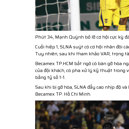
Phút 34, Mạnh Quỳnh bỏ lỡ cơ hội cực kỳ đá
Cuối hiệp 1, SLNA suýt có cơ hội nhân đôi 
Tuy nhiên, sau khi tham khảo VAR, trọng tà
Becamex TP.HCM bất ngờ có bàn gỡ hòa ngay
của đội khách, có pha xử lý kỹ thuật trong 
bằng tỷ số 1-1.
Sau khi bị gỡ hòa, SLNA đẩy cao nhịp độ và 
Becamex TP. Hồ Chí Minh.