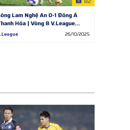
82
ông Lam Nghệ An 0-1 Đông Á
hanh Hóa | Vòng 8 V.League
2025/26
.League
26/10/2025