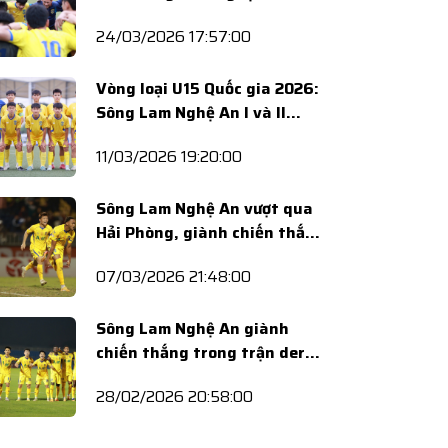
dừng bước tại Vòng loại U15
24/03/2026 17:57:00
Quốc gia 2026
Vòng loại U15 Quốc gia 2026:
Sông Lam Nghệ An I và II
khép lại lượt đi với vị trí Nhì
11/03/2026 19:20:00
bảng
Sông Lam Nghệ An vượt qua
Hải Phòng, giành chiến thắng
thứ 3 liên tiếp
07/03/2026 21:48:00
Sông Lam Nghệ An giành
chiến thắng trong trận derby
xứ Nghệ
28/02/2026 20:58:00