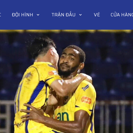
C
ĐỘI HÌNH
TRẬN ĐẤU
VÉ
CỬA HÀN