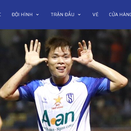
C
ĐỘI HÌNH
TRẬN ĐẤU
VÉ
CỬA HÀN