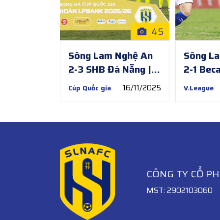
45
Sông Lam Nghệ An
Sông L
2-3 SHB Đà Nẵng |
2-1 Bec
Vòng 1/8 Cúp Quốc
Chí Minh
16/11/2025
Cúp Quốc gia
V.League
gia 2025/26
V.Leag
CÔNG TY CỔ P
MST: 2902103060