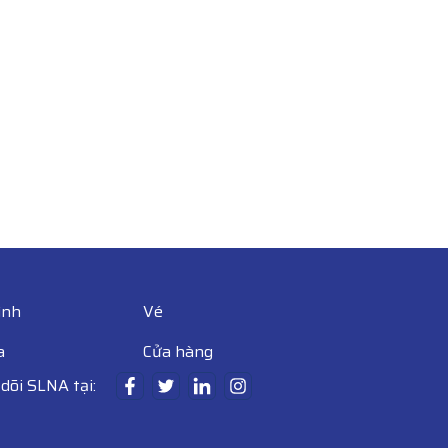
ình
Vé
a
Cửa hàng
dõi SLNA tại: