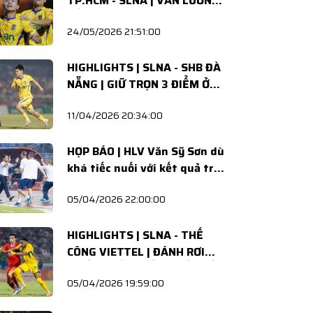
TP.HCM - SLNA | VĂN LƯƠNG
SẮC SẢO, VĂN BÌNH VỮNG
24/05/2026 21:51:00
VÀNG
HIGHLIGHTS | SLNA - SHB ĐÀ
NẴNG | GIỮ TRỌN 3 ĐIỂM Ở
LẠI CHẢO LỬA
11/04/2026 20:34:00
HỌP BÁO | HLV Văn Sỹ Sơn dù
khá tiếc nuối với kết quả trận
đấu nhưng vẫn khen ngợi các
05/04/2026 22:00:00
học trò
HIGHLIGHTS | SLNA - THỂ
CÔNG VIETTEL | ĐÁNH RƠI
CHIẾN THẮNG ĐẦY NUỐI TIẾC
05/04/2026 19:59:00