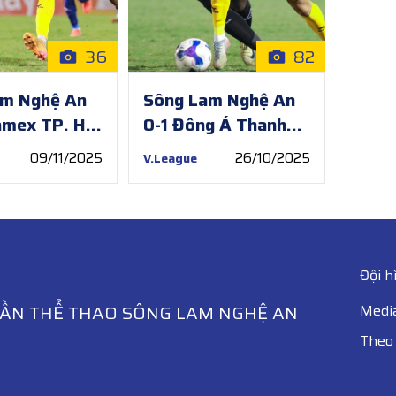
36
82
am Nghệ An
Sông Lam Nghệ An
amex TP. Hồ
0-1 Đông Á Thanh
 | Vòng 11
Hóa | Vòng 8
09/11/2025
26/10/2025
V.League
ue 2025/26
V.League 2025/26
Đội h
HẦN THỂ THAO SÔNG LAM NGHỆ AN
Medi
Theo 