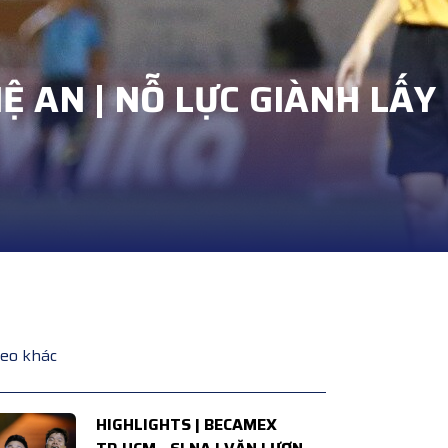
Ệ AN | NỖ LỰC GIÀNH LẤY
deo khác
HIGHLIGHTS | BECAMEX