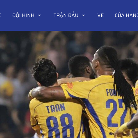
C
ĐỘI HÌNH
TRẬN ĐẤU
VÉ
CỬA HÀN