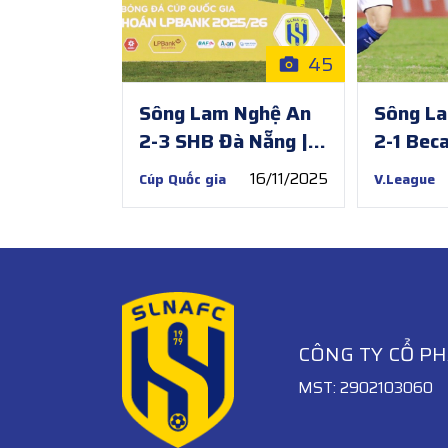
45
Sông Lam Nghệ An
Sông L
2-3 SHB Đà Nẵng |
2-1 Bec
Vòng 1/8 Cúp Quốc
Chí Minh
16/11/2025
Cúp Quốc gia
V.League
gia 2025/26
V.Leag
CÔNG TY CỔ P
MST: 2902103060