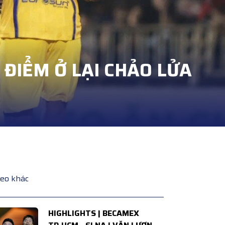
3 ĐIỂM Ở LẠI CHẢO LỬA
deo khác
HIGHLIGHTS | BECAMEX