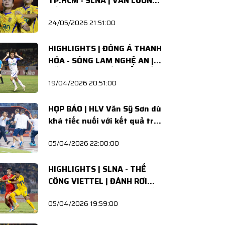
TP.HCM - SLNA | VĂN LƯƠNG
SẮC SẢO, VĂN BÌNH VỮNG
24/05/2026 21:51:00
VÀNG
HIGHLIGHTS | ĐÔNG Á THANH
HÓA - SÔNG LAM NGHỆ AN |
NỖ LỰC GIÀNH LẤY ĐIỂM SỐ
19/04/2026 20:51:00
HỌP BÁO | HLV Văn Sỹ Sơn dù
khá tiếc nuối với kết quả trận
đấu nhưng vẫn khen ngợi các
05/04/2026 22:00:00
học trò
HIGHLIGHTS | SLNA - THỂ
CÔNG VIETTEL | ĐÁNH RƠI
CHIẾN THẮNG ĐẦY NUỐI TIẾC
05/04/2026 19:59:00