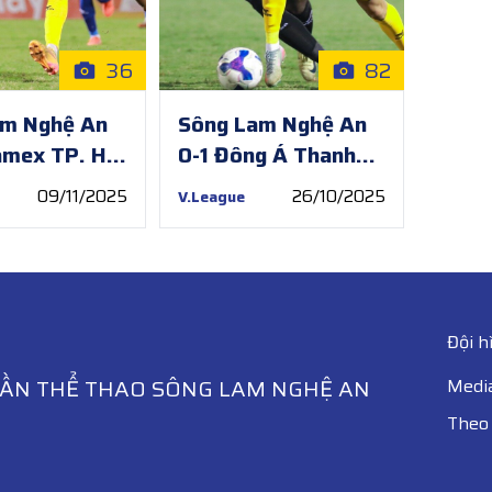
36
82
am Nghệ An
Sông Lam Nghệ An
amex TP. Hồ
0-1 Đông Á Thanh
 | Vòng 11
Hóa | Vòng 8
09/11/2025
26/10/2025
V.League
ue 2025/26
V.League 2025/26
Đội h
HẦN THỂ THAO SÔNG LAM NGHỆ AN
Medi
Theo 