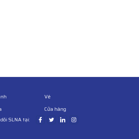
ình
Vé
a
Cửa hàng
dõi SLNA tại: