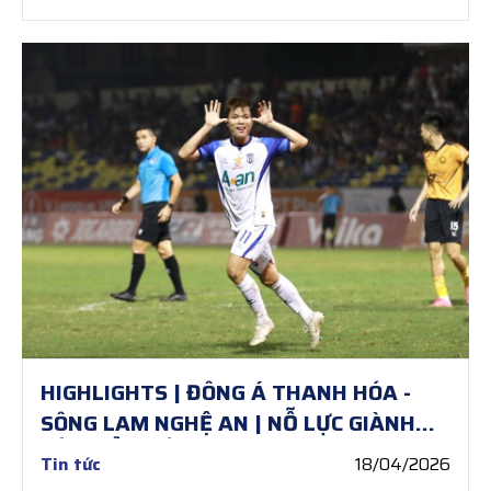
HIGHLIGHTS | ĐÔNG Á THANH HÓA -
SÔNG LAM NGHỆ AN | NỖ LỰC GIÀNH
LẤY ĐIỂM SỐ
Tin tức
18/04/2026