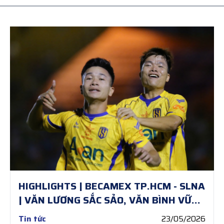
HIGHLIGHTS | BECAMEX TP.HCM - SLNA
| VĂN LƯƠNG SẮC SẢO, VĂN BÌNH VỮNG
VÀNG
Tin tức
23/05/2026