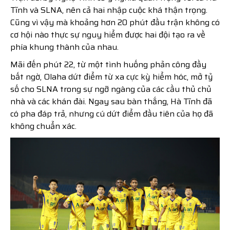
Tĩnh và SLNA, nên cả hai nhập cuộc khá thận trọng.
Cũng vì vậy mà khoảng hơn 20 phút đầu trận không có
cơ hội nào thực sự nguy hiểm được hai đội tạo ra về
phía khung thành của nhau.
Mãi đến phút 22, từ một tình huống phản công đầy
bất ngờ, Olaha dứt điểm từ xa cực kỳ hiểm hóc, mở tỷ
số cho SLNA trong sự ngỡ ngàng của các cầu thủ chủ
nhà và các khán đài. Ngay sau bàn thắng, Hà Tĩnh đã
có pha đáp trả, nhưng cú dứt điểm đầu tiên của họ đã
không chuẩn xác.